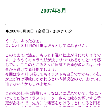
2007年5
月
◆2007年5月18日（金曜日）あさぎり夕
う～ん、困ったなぁ。
コバルト８月刊の仕事は遅々として進みません。
このままでは過去、もっとも遅い仕上がりになりそうで
す。ようやくキャラの顔が決まりつつあるかなという感
じで…。ここのところ久々に日誌の更新が多いのは、仕
事から逃げてる証拠でしょう。
今回は少々引っ張ってもイラストも自分ですから、小説
が上がれば即絵にかかれるという状況なので、よけいに
進まないのかもしれません。
この先の仕事に影響しそうなほどに遅れていて、秋にか
けてまた他のイラストレーターさんに絵をお願いする予
定があるので、先方にご迷惑をかけることになると困る