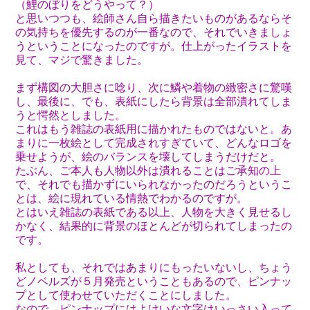
（鯉のぼりをどうやって？）
と思いつつも、絵師さん自ら描きたいものがあるならそ
の気持ちを優先するのが一番なので、それでいきましょ
うということになったのですが。仕上がったイラストを
見て、マジで驚きました。
まず構図の大胆さに唸り、次に鱗や着物の緻密さに驚嘆
し、最後に、でも、表紙にしたら背景は全部潰れてしま
うと愕然としました。
これはもう雑誌の表紙用に描かれたものではないと。あ
まりに一枚絵として完成されすぎていて、どんなロゴを
乗せようが、絵のバランスを壊してしまうだけだと。
たぶん、ご本人も人物以外は潰れることはご承知の上
で、それでも描かずにいられなかったのだろうというこ
とは、絵に現れている情熱でわかるのですが。
とはいえ雑誌の表紙である以上、人物を大きく見せるし
かなく、結果的に背景のほとんどが切られてしまったの
です。
私としても、それではあまりにもったいないし、ちょう
どノベルズが５月発売ということもあるので、ピンナッ
プとして使わせていただくことにしました。
なので、ピンナップにはよけいな文字はいっさい入って