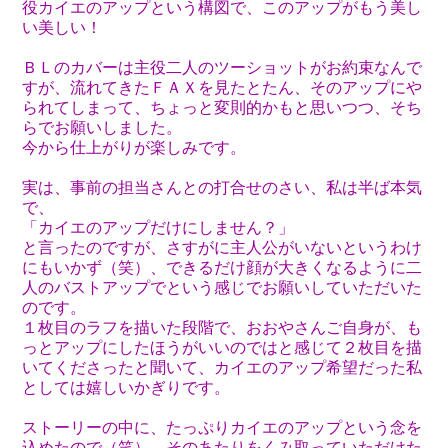
役カイエのアップという構図で、このアップがもう美し
い美しい！
ＢＬのカバーは主役二人のツーショットがお約束なんで
すが、流れてきたＦＡＸを見たとたん、そのアップにや
られてしまって、ちょっと変則的かもと思いつつ、そち
らでお願いしました。
今から仕上がりが楽しみです。
実は、事前の担当さんとの打合せのさい、私は半ば本気
で、
「カイエのアップだけにしません？」
と言ったのですが、さすがに主人公がいないというわけ
にもいかず（笑）、できるだけ顔が大きくなるように二
人のバストアップでという感じでお願いしていただいた
のです。
１枚目のラフを描いた段階で、おおやさんご自身が、も
っとアップにしたほうがいいのではと感じて２枚目を描
いてくださったと聞いて、カイエのアップ希望だった私
としては嬉しいかぎりです。
ストーリーの中に、たっぷりカイエのアップという念を
込めたので（笑）、そのあたりをくみ取っていただけた