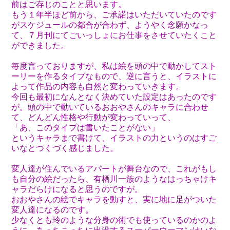
前はご存じのことと思います。
もう１年半ほど前から、ご承諾はいただいていたのです
がスケジュールの都合が合わず、ようやく念願かなっ
て、７月刊にてごいっしょにお仕事をさせていたくこと
ができました。
毎度言っておりますが、私は絵を頭の中で動かしてスト
ーリーを作るタイプなもので、逆に言うと、イラストに
よって作品の内容も自然と変わっていきます。
今回も最初になんとなく決めていた設定はあったのです
が。頭の中で動いているおおやさんのキャラに合わせ
て、どんどん性格や行動が変わっていって、
「あ、このタイプは書いたことがない」
というキャラまで書けて、イラストの力というのはすご
いなとつくづく感じました。
変人達が住んでいるアパートが舞台なので、これがもし
も自分の絵だったら、有栖川一族のようなはっちゃけキ
ャラだらけになると思うのですが。
おおやさんの絵でキャラを動すと、実に地に足がついた
変人達になるのです。
少なくとも玲のような分身の術でも使っているのかのよ