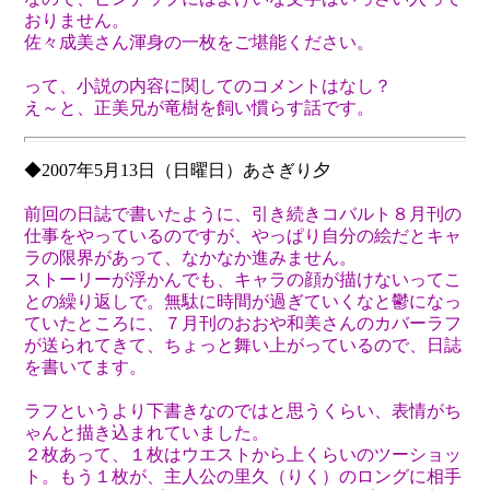
おりません。
佐々成美さん渾身の一枚をご堪能ください。
って、小説の内容に関してのコメントはなし？
え～と、正美兄が竜樹を飼い慣らす話です。
◆2007年5月13日（日曜日）あさぎり夕
前回の日誌で書いたように、引き続きコバルト８月刊の
仕事をやっているのですが、やっぱり自分の絵だとキャ
ラの限界があって、なかなか進みません。
ストーリーが浮かんでも、キャラの顔が描けないってこ
との繰り返しで。無駄に時間が過ぎていくなと鬱になっ
ていたところに、７月刊のおおや和美さんのカバーラフ
が送られてきて、ちょっと舞い上がっているので、日誌
を書いてます。
ラフというより下書きなのではと思うくらい、表情がち
ゃんと描き込まれていました。
２枚あって、１枚はウエストから上くらいのツーショッ
ト。もう１枚が、主人公の里久（りく）のロングに相手