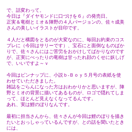
で、話変わって。
今日は『ダイヤモンドに口づけを６』の発売日。
正実＆竜樹とミオ＆陣野の４人バージョンの、佐々成美
さんの美しいイラストが目印です。
４人だと構図をとるのが大変なのに、毎回お約束のコス
プレに（今回はサリーです）、宝石にと面倒なものばか
りで、佐々さんにはご苦労をおかけしてばかりなのです
が、正実にべったりの竜樹は甘ったれ顔のくせに妖しげ
で、いいですよ～ｖ
今回はピンナップに、小説ｂ‐Ｂｏｙ５月号の表紙を使
わせていただきました。
雑誌をごらんになった方はおわかりかと思いますが、陣
野とミオの背景に描いてあるものが、ロゴで隠れてしま
って、ほとんど見えなくなってるんです。
あれ、実は鯉のぼりなんです。
最初に担当さんから、佐々さんが今回は鯉のぼりを描き
たいとおっしゃっているんですが、との話を聞いたとき
には、