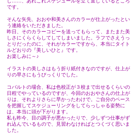
し……、あれこれスケジュールを立て直しているところ
です。
そんな矢先、おおや和美さんのカラーが仕上がったとい
う連絡をいただきました。
昨日、そのカラーコピーを送ってもらって、またまた美
しさにくらくらしてしてしまいました。ラフでさえうっ
とりだったのに、それがカラーですから、本当にタイト
ルどおりの『美しいひと』です。
お楽しみに～♪
イラストの美しさはもう折り紙付きなのですが、仕上が
りの早さにもうびっくりでした。
コバルトの場合、私は色校正が３校まで出せるくらいの
日程でやっているのですが、今回のおおやさんの仕上が
りは、それよりさらに早かったわけで。ご自分のペース
を把握してスケジューリングをしてらっしゃる姿勢に
は、本当に頭が下がります。
私も昨今、目の調子が悪かったりで、少しずつ仕事がず
れ込んでいるもので、見習わなければとつくづく思いま
した。