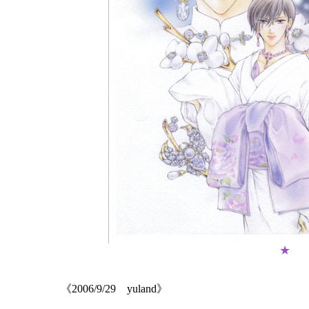
★
《2006/9/29 yuland》