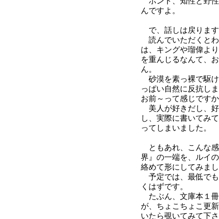
ホント、知性と野性
んですよ。
で、話しは戻ります
読んでいただくとわ
は、キングや瑠偉より
を重んじるなんて、お
ん。
砂漠を素っ裸で駆け
っぱい自然に反抗しま
お前～って感じですか
美人が好きだし、好
し、実際に書いてみて
ってしまいました。
ともあれ、こんな感
界』の一端を、ルイの
絡めて形にしてみまし
予定では、最低でも
くはずです。
たぶん、文庫本１冊
が、ちょこちょこ更新
いたら覗いてみて下さ