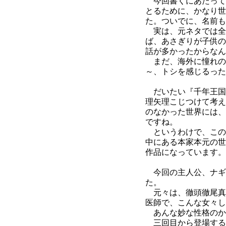
今回書くにあたって
とるために、かなり世
た。ついでに、名前も
実は、元ネタでは全
ば、あさぎりが子供の
話が多かったからなん
まだ、海外に憧れの
～、トシを感じるった
だいたい『千年王国
理矢理こじつけて考え
のなかった世界には、
ですね。
というわけで、この
中にある本家本元の世
作品になっています。
今回の主人公、ナギ
た。
元々は、徹頭徹尾真
医師で、こんな女々し
あんな妙な性格のか
三回目から登場する