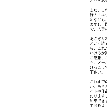
どうぞお
また、こ
行の「ユ
定なども
ますし、
で、入手
あさぎり
という読
ら、これ
いけるか
ご感想、
も、メー
けっこう
下さい。
これまで
が、あさ
イトや作
おります
約束でき
でお答え