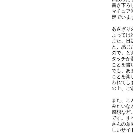
書き下ろ
マチュア
定でいま
あさぎり
よっては
また、日
と、感じ
ので、と
タッチが
ことを書
でも、あ
ことを楽
われてし
の上、ご
また、こ
みたいな
感想など
です。す
さんの意
しいサイ