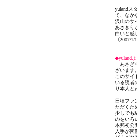
yulan
て、なか
沢山のサ
あさぎり
白いと感
《2007/
◆yuland
「あさぎ
ざいます
このサイ
いる読者
り本人とy
日頃ファ
ただくた
少しでも
のをいろ
本邦初公
入手が困難