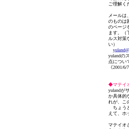
ご理解く
メールは
のものは
のページを
ます。（
ルス対策
い）
yuland@a
yulan
点につい
《2001/6/
◆マテイ
yulan
か具体的
れが、こ
ちょうど
えて、ホ
マテイオ